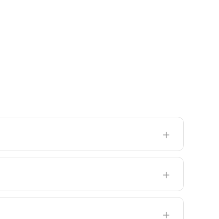
＋
＋
＋