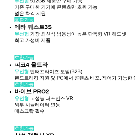
무선형
512GB 제품만 구매 가능
기존 구매한 기기에 콘텐츠만 호환 가능
넓은 화각 지원
호환가능
메타 퀘스트3S
무선형
가장 최신식 범용성이 높은 단독형 VR 헤드셋
최고 가성비 제품
호환가능
피코4 울트라
무선형
엔터프라이즈 모델(B2B)
핸드트래킹 지원 및 PC에서 콘텐츠 배포, 제어가 가능한 
호환가능
바이브 PRO2
유선형
고성능 퍼포먼스 VR
외부 시뮬레이터 연동
데스크탑 필수
호환가능