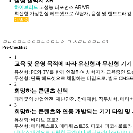
삼성 갤럭시 XR
하이브리드
고성능 퍼포먼스 AR/VR
최신형 가상현실 헤드셋으로 AI탑재, 음성 및 핸드트래킹
개발중
ㅁㄴㅇㅁㄴㅇㅇㅁㄴㅇㅁㄴㅇ ㄱ ㅅㅁㄴㅇㅁㄴㅇ3
Pre-Checklist
1
교육 및 운영 목적에 따라 유선형과 무선형 기기
유선형: PC와 TV를 함께 연결하여 체험자가 교육중인 모
무선형: 단독 헤드셋으로 체험하는 타입으로, 별도 CMS프
2
희망하는 콘텐츠 선택
페리굿의 산업안전, 재난안전, 장애체험, 직무체험, 메타버
3
희망하는 콘텐츠와 연동 개발되는 기기 타입 및
유선형: 바이브 프로2
무선형: 메타퀘스트3, 메타퀘스트3S, 피코4, 피코4 울트라
메타: 상대적으로 저렴한 금액이나 엔터프라이즈(B2B) 서