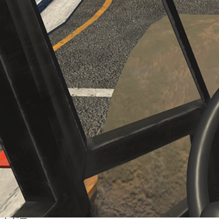
시스템임대
견적문의
CONTACT
새소식
PR
Q&A
블로그
language
QUICK MENU
1:1 견적 문의
콘텐츠
다분야 VR 교육 콘텐츠
페리굿은 산업안전 콘텐츠를 비롯해 재난안전, 직무훈련, 장
다양한 분야의 VR 교육 콘텐츠를 보유하고 있습니다.
교육 목적에 따라 선택·구성 가능한 콘텐츠로 현장 맞춤형 
home
keyboard_arrow_down
콘텐츠
회사소개
사업소개
콘텐츠