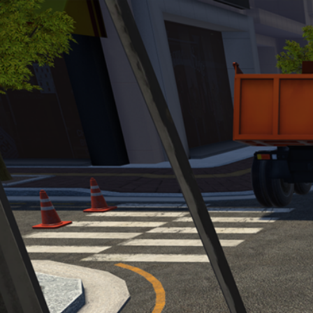
회사소개
기업소개
기업연혁
사업소개
콘텐츠개발
콘텐츠구입
시스템임대
체험관구축
콘텐츠
산업안전
재난안전
장애체험
직업체험
실습체험
메타버스
사업실적
포트폴리오
콘텐츠개발
콘텐츠납품